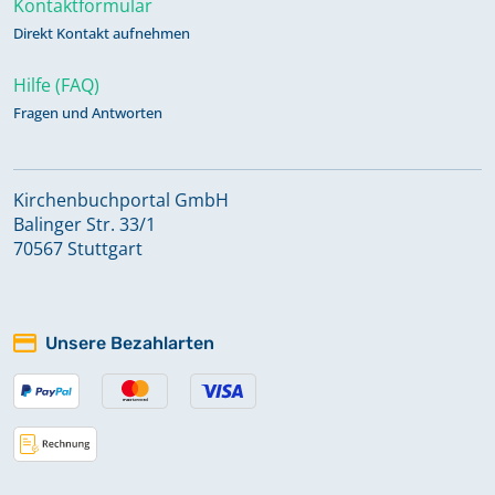
Kontaktformular
Kirchenbuch Wedlitz: Taufen,
Direkt Kontakt aufnehmen
Trauungen, Begräbnisse 1703-1814
Hilfe (FAQ)
Fragen und Antworten
Kirchenbuch Wedlitz: Taufen,
Trauungen, Begräbnisse 1815-1858
Kirchenbuchportal GmbH
Balinger Str. 33/1
Kirchenbuch Wedlitz: Taufen,
70567 Stuttgart
Trauungen, Begräbnisse 1859-1871
Kirchenbuch Wispitz: Begräbnisse
Unsere Bezahlarten
1691-1806
Kirchenbuch Wispitz:
Kommunikanten 1867-1955
Keine verfügbaren Digitalisate