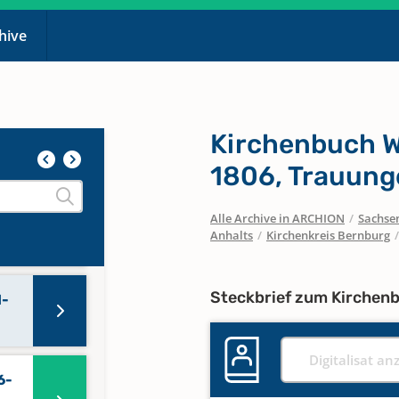
chive
e
Kirchenbuch Wi
1806, Trauun
Alle Archive in ARCHION
/
Sachse
onen
Anhalts
/
Kirchenkreis Bernburg
Steckbrief zum Kirchen
1-
Digitalisat an
6-