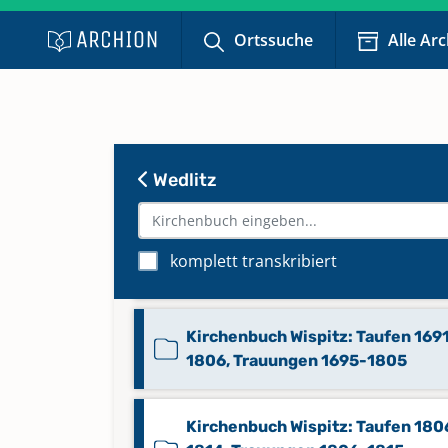
Ortssuche
Alle Ar
Kirchenbuch Wispitz: Begräbniss
1691-1806
Kirchenbuch Wispitz:
Kommunikanten 1867-1955
Wedlitz
Keine verfügbaren Digitalisate
Kirchenbuch Wispitz: Konfirmati
komplett transkribiert
1876-1927
Kirchenbuch Wispitz: Taufen 169
1806, Trauungen 1695-1805
Kirchenbuch Wispitz: Taufen 180