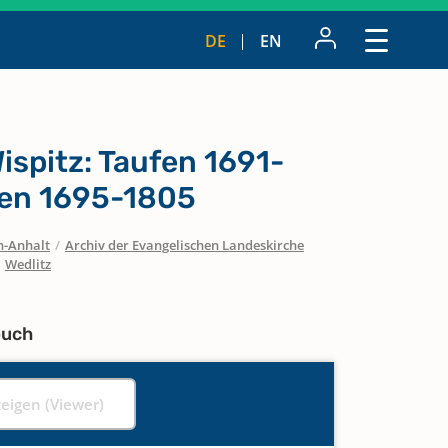
DE
EN
spitz: Taufen 1691-
gen 1695-1805
n-Anhalt
/
Archiv der Evangelischen Landeskirche
/
Wedlitz
buch
zeigen (Viewer)