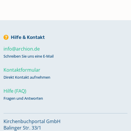
1740 Sterbefälle 1704-1742 Taufen
1738-1743
Taufen 1742-1753 Taufen
Hilfe & Kontakt
unehelicher Kinder 1745-1760
info@archion.de
Schreiben Sie uns eine E-Mail
Taufen 1753-1763
Kontaktformular
Direkt Kontakt aufnehmen
Taufen 1803-1833 Heiraten 1803-
1837 Sterbefälle 1803-1839
Hilfe (FAQ)
Fragen und Antworten
Taufen 1834-1856
Kirchenbuchportal GmbH
Taufen 1857-1883
Balinger Str. 33/1