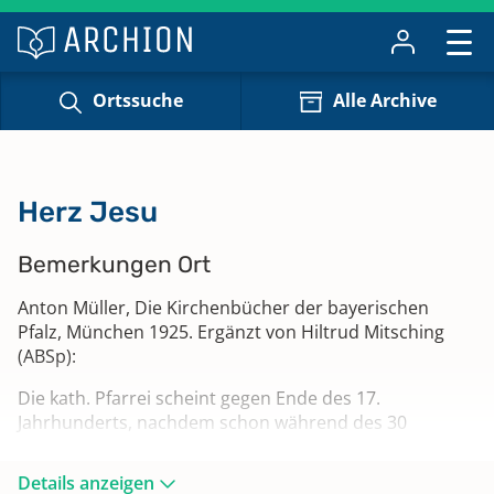
Ortssuche
Alle Archive
Herz Jesu
Bemerkungen Ort
Anton Müller, Die Kirchenbücher der bayerischen
Pfalz, München 1925. Ergänzt von Hiltrud Mitsching
(ABSp):
Die kath. Pfarrei scheint gegen Ende des 17.
Jahrhunderts, nachdem schon während des 30
jährigen Krieges und in den Reunionsjahren kath.
Gottesdienst gehalten worden war, wieder erstanden
Details anzeigen