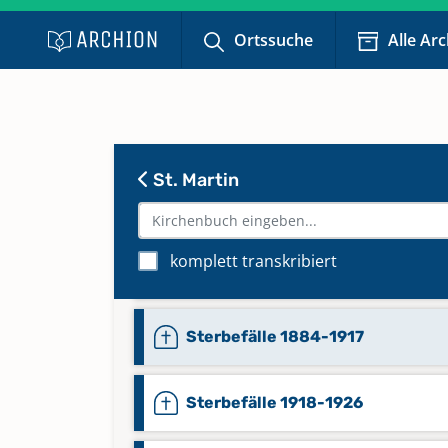
Heiraten 1872-1906
Ortssuche
Alle Ar
Heiraten 1907-1927 Register
Sterbefälle 1829-1836
St. Martin
Sterbefälle 1837-1854
komplett transkribiert
Sterbefälle 1854-1884
Sterbefälle 1884-1917
Sterbefälle 1918-1926