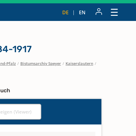
DE
EN
84-1917
nd-Pfalz
/
Bistumsarchiv Speyer
/
Kaiserslautern
/
buch
zeigen (Viewer)