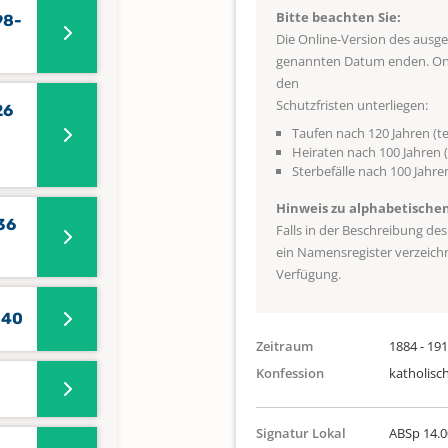
Bitte beachten Sie:
98-
Die Online-Version des ausg
genannten Datum enden. Onli
den
Schutzfristen unterliegen:
26
Taufen nach 120 Jahren (te
Heiraten nach 100 Jahren (
Sterbefälle nach 100 Jahren
Hinweis zu alphabetische
36
Falls in der Beschreibung de
ein Namensregister verzeichne
Verfügung.
840
Zeitraum
1884 - 19
Konfession
katholisc
Signatur Lokal
ABSp 14.0