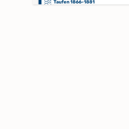
Taufen 1866-1881
Taufen 1881-1892 Register
Taufen 1893-1904 Register