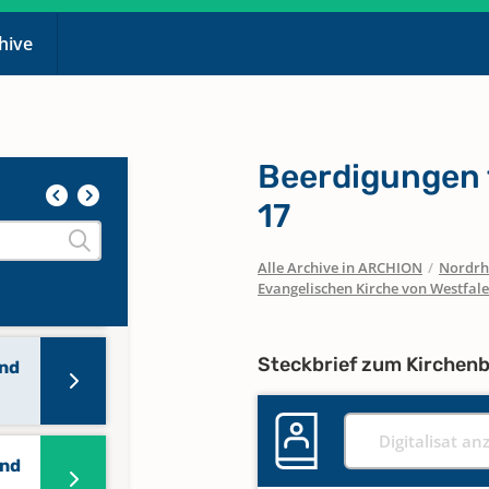
chive
Beerdigungen 
17
Alle Archive in ARCHION
/
Nordrh
and
Evangelischen Kirche von Westfal
Steckbrief zum Kirchen
and
Digitalisat an
and