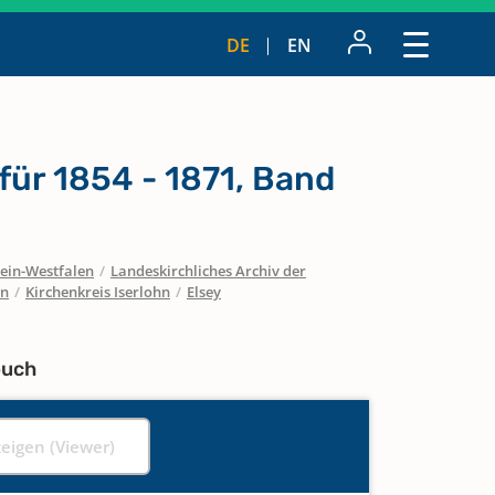
DE
EN
für 1854 - 1871, Band
ein-Westfalen
/
Landeskirchliches Archiv der
en
/
Kirchenkreis Iserlohn
/
Elsey
buch
zeigen (Viewer)