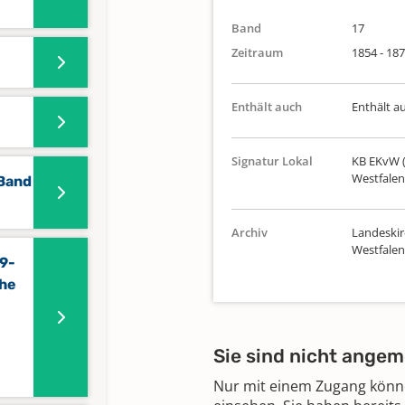
Band
17
Zeitraum
1854 - 18
Enthält auch
Enthält a
Signatur Lokal
KB EKvW (
Westfalen
 Band
Archiv
Landeskir
Westfalen
29-
che
Sie sind nicht angem
Nur mit einem Zugang können