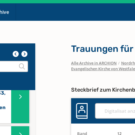
chive
Trauungen für
 für
Alle Archive in ARCHION
/
Nordrh
Evangelischen Kirche von Westfal
30,
ngen
Steckbrief zum Kirchen
3,
fen
Digitalisat an
Band
12