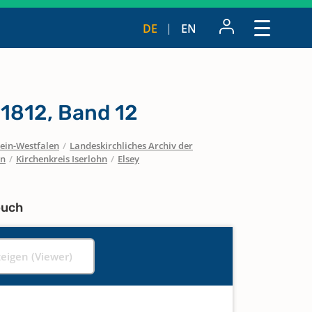
DE
EN
 1812, Band 12
ein-Westfalen
/
Landeskirchliches Archiv der
en
/
Kirchenkreis Iserlohn
/
Elsey
buch
zeigen (Viewer)