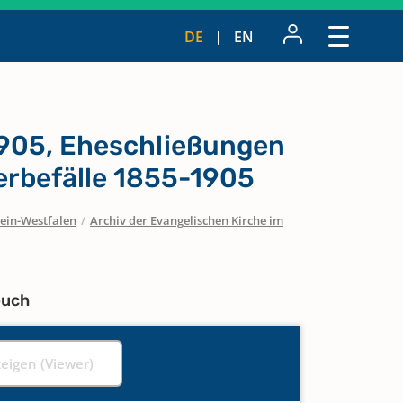
DE
EN
905, Eheschließungen
erbefälle 1855-1905
ein-Westfalen
/
Archiv der Evangelischen Kirche im
buch
zeigen (Viewer)