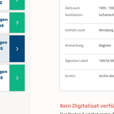
2
Zeitraum
1855 - 19
Konfession
lutherisch
ngen
54
Enthält auch
Rimsberg
ngen
Anmerkung
Register
05
Signatur Lokal
143/33-38
ngen
Archiv
Archiv de
05
Kein Digitalisat verf