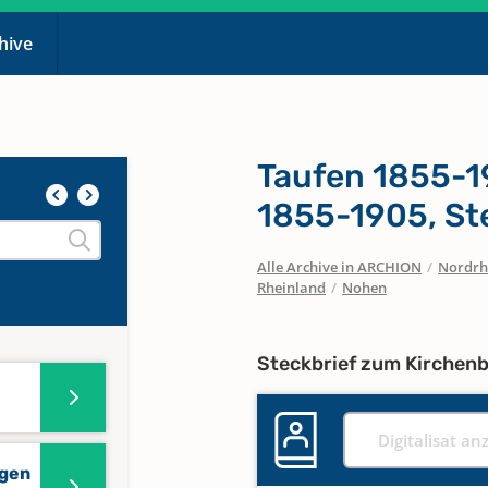
chive
Taufen 1855-1
1855-1905, St
Alle Archive in ARCHION
/
Nordrh
Rheinland
/
Nohen
Steckbrief zum Kirchen
Digitalisat an
ngen