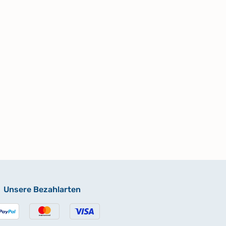
Unsere Bezahlarten