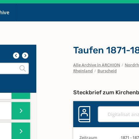
800,
chive
gen
,
Taufen 1871-1
37,
Alle Archive in ARCHION
/
Nordrh
803,
Rheinland
/
Burscheid
Steckbrief zum Kirchen
Digitalisat an
Zeitraum
1871 - 18