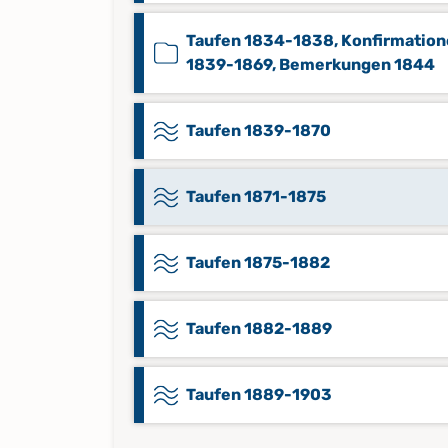
Taufen 1834-1838, Konfirmatio
1839-1869, Bemerkungen 1844
Taufen 1839-1870
Taufen 1871-1875
Taufen 1875-1882
Taufen 1882-1889
Taufen 1889-1903