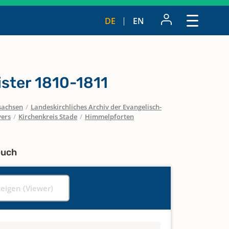
DE
EN
ister 1810-1811
sachsen
/
Landeskirchliches Archiv der Evangelisch-
vers
/
Kirchenkreis Stade
/
Himmelpforten
buch
zeigen (Viewer)