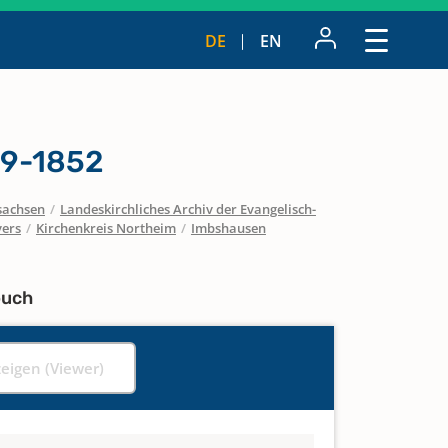
DE
EN
19-1852
sachsen
/
Landeskirchliches Archiv der Evangelisch-
vers
/
Kirchenkreis Northeim
/
Imbshausen
buch
zeigen (Viewer)