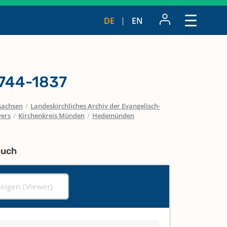
DE
EN
1744-1837
sachsen
/
Landeskirchliches Archiv der Evangelisch-
vers
/
Kirchenkreis Münden
/
Hedemünden
buch
zeigen (Viewer)