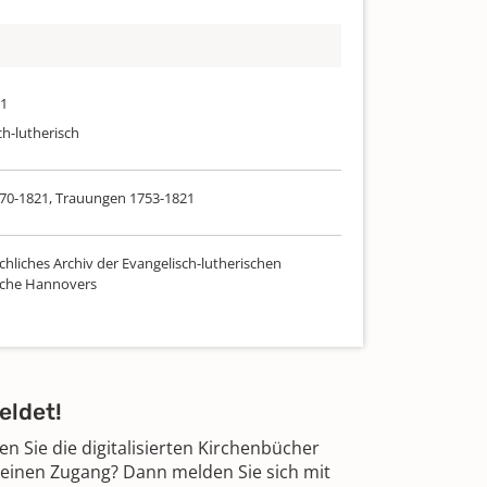
21
ch-lutherisch
70-1821, Trauungen 1753-1821
chliches Archiv der Evangelisch-lutherischen
rche Hannovers
eldet!
 Sie die digitalisierten Kirchenbücher
 einen Zugang? Dann melden Sie sich mit