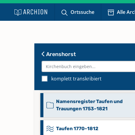
Ortssuche
Alle Ar
Konfirmationen 1855-1872
Konfirmationen 1873-1891
Konfirmationen und Trauungen 1
Arenshorst
1821
komplett transkribiert
Namensregister 1853-1875
Namensregister Taufen und
Trauungen 1753-1821
Taufen 1770-1812