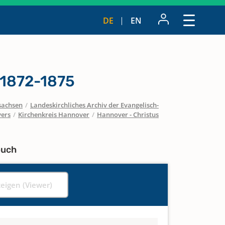
DE
EN
 1872-1875
sachsen
/
Landeskirchliches Archiv der Evangelisch-
vers
/
Kirchenkreis Hannover
/
Hannover - Christus
buch
zeigen (Viewer)