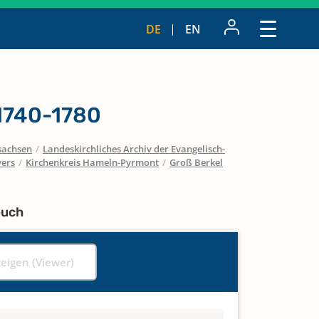
DE
EN
1740-1780
sachsen
/
Landeskirchliches Archiv der Evangelisch-
vers
/
Kirchenkreis Hameln-Pyrmont
/
Groß Berkel
buch
zeigen (Viewer)