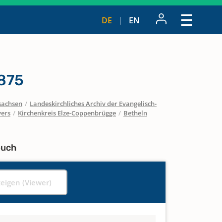
DE
EN
875
sachsen
/
Landeskirchliches Archiv der Evangelisch-
vers
/
Kirchenkreis Elze-Coppenbrügge
/
Betheln
buch
zeigen (Viewer)