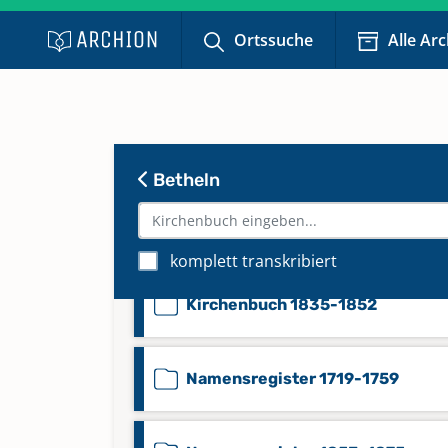
Kirchenbuch 1719-1760
Ortssuche
Alle Ar
Kirchenbuch 1760-1816
Kirchenbuch 1803-1809
Betheln
Kirchenbuch 1816-1834
komplett transkribiert
Kirchenbuch 1835-1852
Namensregister 1719-1759