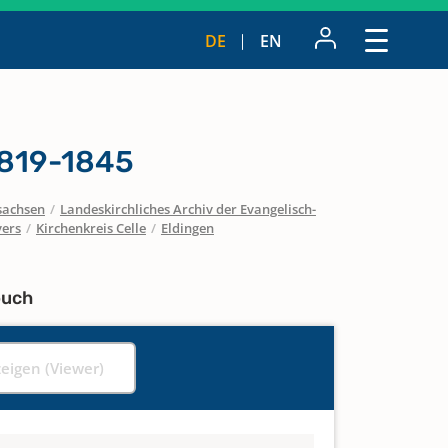
DE
EN
1819-1845
sachsen
/
Landeskirchliches Archiv der Evangelisch-
vers
/
Kirchenkreis Celle
/
Eldingen
buch
zeigen (Viewer)