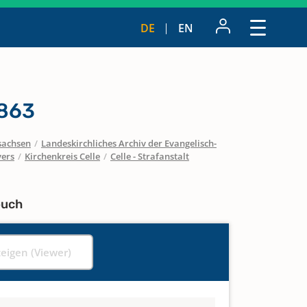
DE
EN
1863
sachsen
/
Landeskirchliches Archiv der Evangelisch-
vers
/
Kirchenkreis Celle
/
Celle - Strafanstalt
buch
zeigen (Viewer)