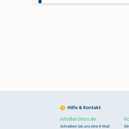
Konfirmationen 1853-1875
Namensregister Beerdigungen 1
1852
Namensregister Taufen 1670-18
Namensregister Trauungen 1670
1852
Taufen 1826-1852
Hilfe & Kontakt
info@archion.de
Ko
Taufen 1853-1875
Schreiben Sie uns eine E-Mail
Di