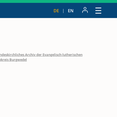
DE
EN
ndeskirchliches Archiv der Evangelisch-lutherischen
nkreis Burgwedel