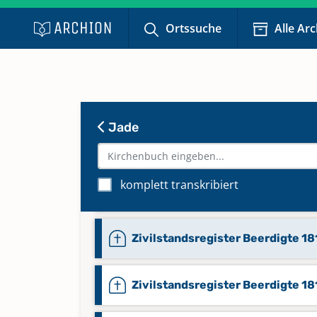
Ortssuche
Alle Ar
Trauungen 1854-1905
Trauungen 1906-1934
Jade
Uneheliche Kinder 1827-1887
komplett transkribiert
Zivilstandsregister Beerdigte 18
Zivilstandsregister Beerdigte 18
Zivilstandsregister Beerdigte 18