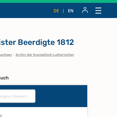
DE
EN
ister Beerdigte 1812
sachsen
/
Archiv der Evangelisch-Lutherischen
buch
zeigen (Viewer)
12