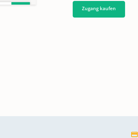
Zugang kaufen
813
814