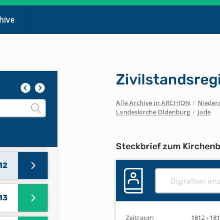
chive
Zivilstandsreg
Alle Archive in ARCHION
/
Nieder
Landeskirche Oldenburg
/
Jade
11
Steckbrief zum Kirchen
12
Digitalisat an
13
Zeitraum
1812 - 18