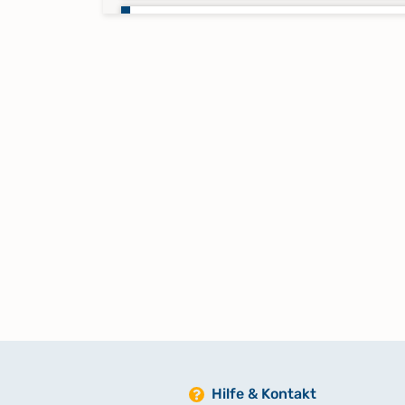
Zivilstandsregister Trauungen 1
Zivilstandsregister Trauungen 1
Hilfe & Kontakt