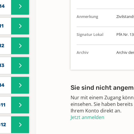
14
Anmerkung
Zivilstand
11
Signatur Lokal
PfA Nr. 1
12
Archiv
Archiv de
13
14
Sie sind nicht angem
Nur mit einem Zugang können
einsehen. Sie haben bereits
811
Ihrem Konto direkt an.
Jetzt anmelden
812