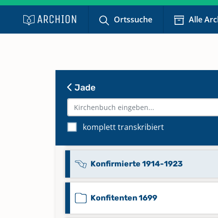
Ortssuche
Alle Ar
Konfirmierte (inklusive Register)
1867-1887
Konfirmierte 1817-1839
Jade
Konfirmierte 1840-1866
komplett transkribiert
Konfirmierte 1888-1913
Konfirmierte 1914-1923
Konfitenten 1699