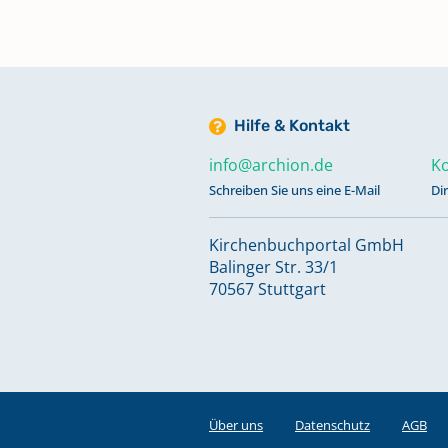
Register Taufen A-O 1621-1649
Register Taufen A-W 1751
Hilfe & Kontakt
Register Trauungen 1621-1641; 
info@archion.de
Ko
1852
Schreiben Sie uns eine E-Mail
Di
Register Trauungen 1641-1695
Kirchenbuchportal GmbH
Balinger Str. 33/1
70567 Stuttgart
Register Trauungen 1751-1804
Register Trauungen 1801-1853
Über uns
Datenschutz
AGB
Register Trauungen A-L 1854-19