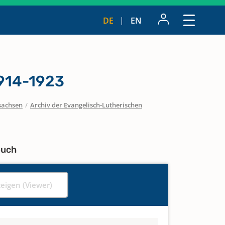
DE
EN
1914-1923
sachsen
/
Archiv der Evangelisch-Lutherischen
buch
zeigen (Viewer)