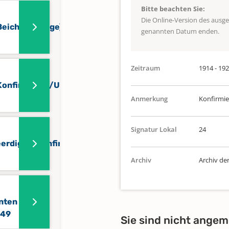
Bitte beachten Sie:
Die Online-Version des ausg
eichtpfennige)
genannten Datum enden.
Zeitraum
1914 - 19
onfirmierte/Uneheliche
Anmerkung
Konfirmie
Signatur Lokal
24
erdigte/Konfirmierte/Uneheliche
Archiv
Archiv de
nten
649
Sie sind nicht angem