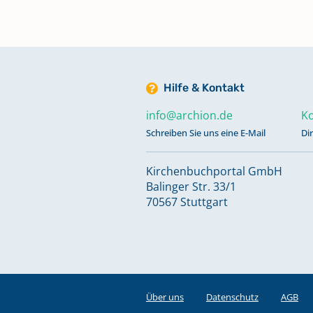
Taufen 1898-1904
Taufen 1905-1910
Hilfe & Kontakt
Taufen 1911-1913
info@archion.de
Ko
Schreiben Sie uns eine E-Mail
Di
Trauungen 1863-1880
Kirchenbuchportal GmbH
Balinger Str. 33/1
70567 Stuttgart
Trauungen 1881-1901
Trauungen 1901-1918
Trauungen 1919-1927
Über uns
Datenschutz
AGB