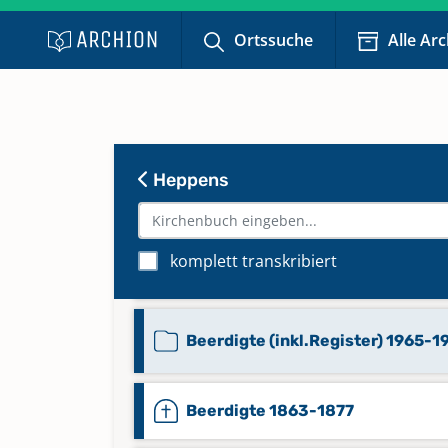
Ortssuche
Alle Ar
Heppens
komplett transkribiert
Beerdigte (inkl.Register) 1953-1
Beerdigte (inkl.Register) 1965-1
Beerdigte 1863-1877