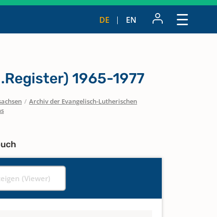
DE
EN
l.Register) 1965-1977
sachsen
/
Archiv der Evangelisch-Lutherischen
ns
buch
zeigen (Viewer)