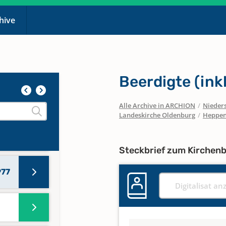
chive
Beerdigte (ink
Alle Archive in ARCHION
/
Nieder
Landeskirche Oldenburg
/
Heppe
964
Steckbrief zum Kirchen
977
Digitalisat an