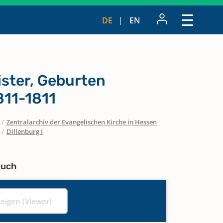
DE
EN
ister, Geburten
811-1811
/
Zentralarchiv der Evangelischen Kirche in Hessen
/
Dillenburg I
buch
zeigen (Viewer)