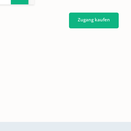
Zugang kaufen
73-
.
1811-
1812-