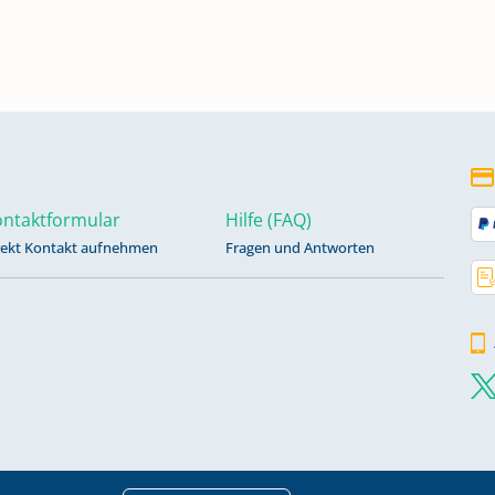
31-
ten
Tote
844-
ntaktformular
Hilfe (FAQ)
en
rekt Kontakt aufnehmen
Fragen und Antworten
Tote
66-
en
Tote