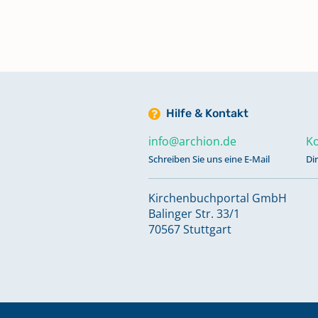
Zivilstandsregister, Geburten 18
1844, Zivilstandsregister, Heira
1831-1844, Zivilstandsregister, 
1835-1844
Hilfe & Kontakt
Zivilstandsregister, Geburten 1
info@archion.de
Ko
1865, Zivilstandsregister, Heirat
Schreiben Sie uns eine E-Mail
Di
1844-1865, Zivilstandsregister, 
1844-1865
Kirchenbuchportal GmbH
Balinger Str. 33/1
Zivilstandsregister, Geburten 18
70567 Stuttgart
1874, Zivilstandsregister, Heirat
1866-1874, Zivilstandsregister, 
1866-1874