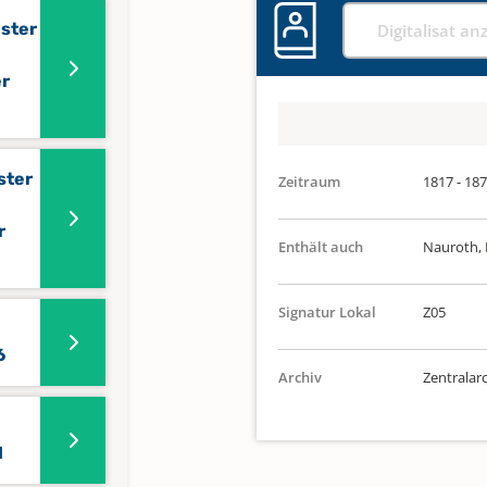
ister
Digitalisat an
er
ster
Zeitraum
1817 - 18
r
Enthält auch
Nauroth, 
Signatur Lokal
Z05
6
Archiv
Zentralar
1