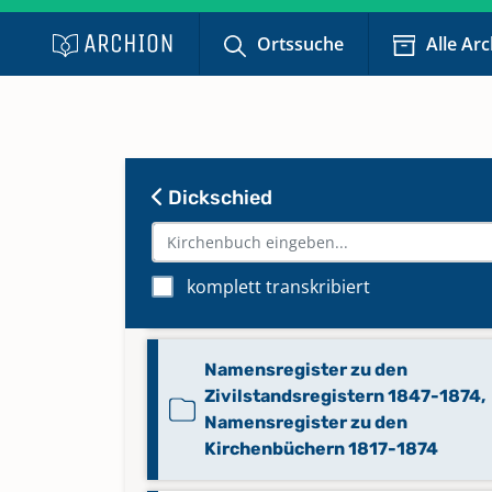
Ortssuche
Alle Ar
Dickschied
Namensregister zu den
komplett transkribiert
Zivilstandsregistern 1817-1846
Namensregister zu den
Zivilstandsregistern 1847-1874,
Namensregister zu den
Kirchenbüchern 1817-1874