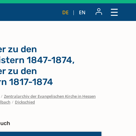
DE
EN
r zu den
istern 1847-1874,
r zu den
n 1817-1874
/
Zentralarchiv der Evangelischen Kirche in Hessen
lbach
/
Dickschied
buch