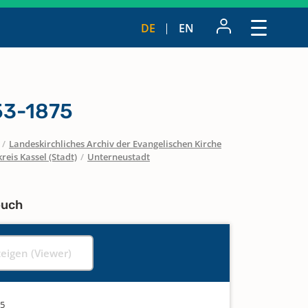
DE
EN
53-1875
/
Landeskirchliches Archiv der Evangelischen Kirche
reis Kassel (Stadt)
/
Unterneustadt
buch
zeigen (Viewer)
75