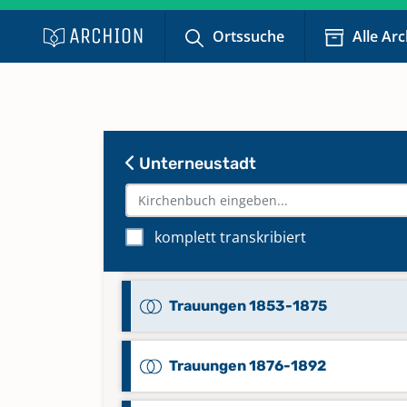
Taufen 1856-1876
Ortssuche
Alle Ar
Taufen 1876-1889
Taufen 1889-1899
Unterneustadt
Taufen 1899-1908
komplett transkribiert
Taufen 1908-1920
Trauungen 1853-1875
Trauungen 1876-1892