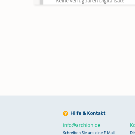
Keine verfügbaren Digitalisate
Konfirmationen 1860-1871
Keine verfügbaren Digitalisate
Konfirmationen 1871-1878
Keine verfügbaren Digitalisate
Konfirmationen 1872-1874
Namensverzeichnisse Bestattu
1775-1800
Hilfe & Kontakt
Namensverzeichnisse Bestattu
info@archion.de
Ko
1801-1817
Schreiben Sie uns eine E-Mail
Di