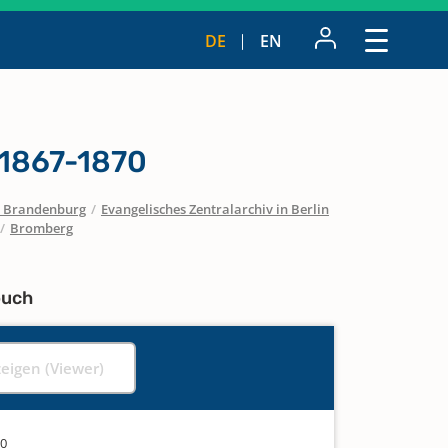
DE
EN
 1867-1870
 / Brandenburg
/
Evangelisches Zentralarchiv in Berlin
/
Bromberg
buch
zeigen (Viewer)
70