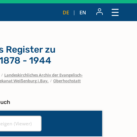
DE
EN
s Register zu
1878 - 1944
/
Landeskirchliches Archiv der Evangelisch-
ekanat Weißenburg i.Bay.
/
Oberhochstatt
buch
zeigen (Viewer)