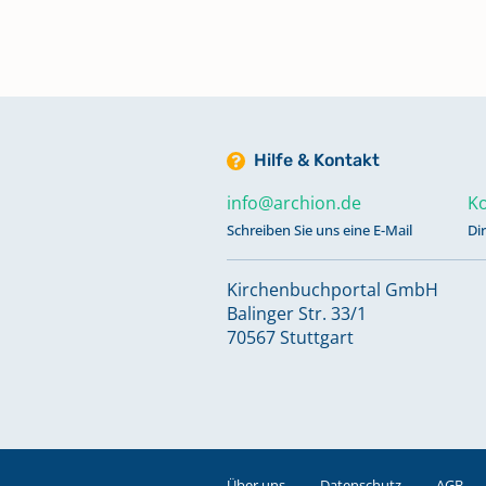
Trauungen 1700 - 1734; Bestatt
1700 - 1734
Alphabetisches Register zu
Trauungen 1755 - 1830
Hilfe & Kontakt
info@archion.de
Ko
Alphabetisches Register zu
Schreiben Sie uns eine E-Mail
Di
Trauungen 1830 - 1957
Keine verfügbaren Digitalisate
Kirchenbuchportal GmbH
Balinger Str. 33/1
Bestattungen 1755 - 1838
70567 Stuttgart
Bestattungen 1799 - 1827
Keine verfügbaren Digitalisate
Über uns
Datenschutz
AGB