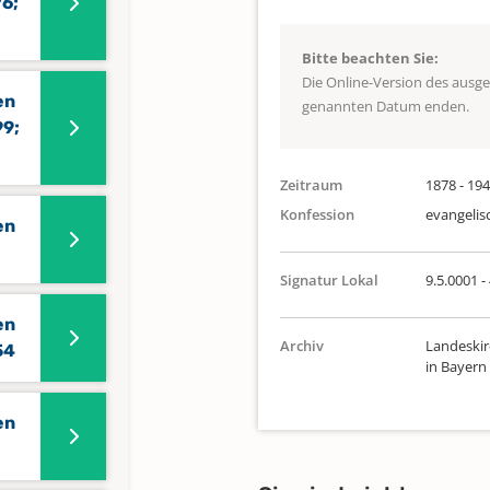
76;
Bitte beachten Sie:
Die Online-Version des ausg
en
genannten Datum enden.
99;
Zeitraum
1878 - 19
Konfession
evangelis
en
Signatur Lokal
9.5.0001 -
en
Archiv
Landeskir
54
in Bayern
en