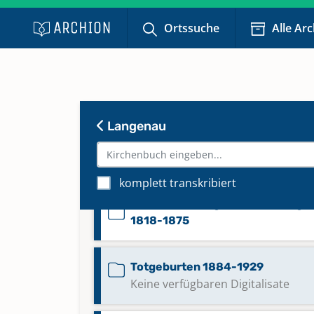
Taufen 1808-1823
Ortssuche
Alle Ar
Taufen 1823-1868
Taufen 1869-1896
Langenau
Taufen; Trauungen; Bestattunge
1627-1697
komplett transkribiert
Taufen; Trauungen; Bestattunge
1818-1875
Totgeburten 1884-1929
Keine verfügbaren Digitalisate