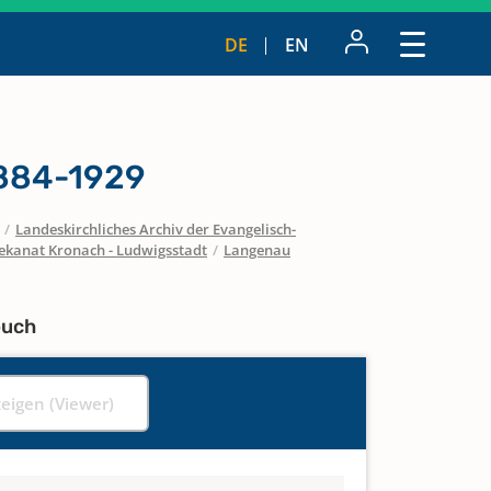
DE
EN
1884-1929
/
Landeskirchliches Archiv der Evangelisch-
ekanat Kronach - Ludwigsstadt
/
Langenau
buch
zeigen (Viewer)