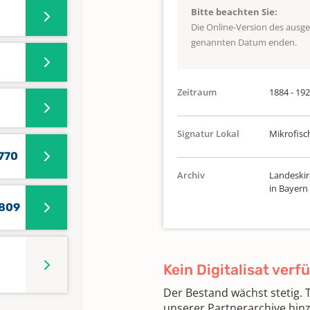
Bitte beachten Sie:
Die Online-Version des ausg
genannten Datum enden.
Zeitraum
1884 - 19
Signatur Lokal
Mikrofisch
770
Archiv
Landeskir
in Bayern
1809
Kein Digitalisat verf
Der Bestand wächst stetig.
unserer Partnerarchive hin