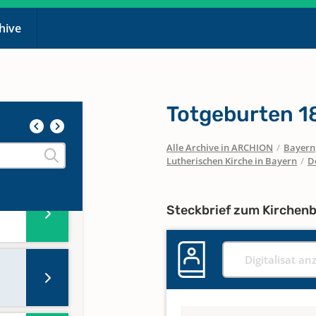
chive
Totgeburten 
n
Alle Archive in ARCHION
/
Bayern
Lutherischen Kirche in Bayern
/
D
n
Steckbrief zum Kirchen
Digitalisat an