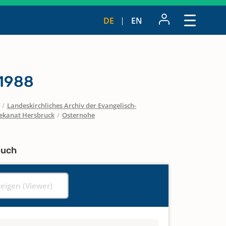
DE
EN
 1988
/
Landeskirchliches Archiv der Evangelisch-
ekanat Hersbruck
/
Osternohe
buch
zeigen (Viewer)