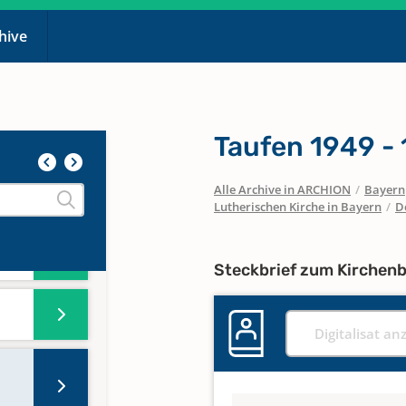
807 -
chive
833 -
Taufen 1949 -
Alle Archive in ARCHION
/
Bayern
Lutherischen Kirche in Bayern
/
D
Steckbrief zum Kirchen
Digitalisat an