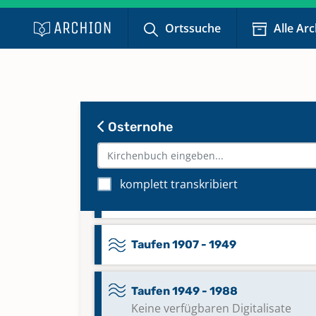
Taufen 1807 - 1834; Trauungen 1
1834; Bestattungen 1807 - 1834
Ortssuche
Alle Ar
Taufen 1833 - 1875; Trauungen 1
1875; Bestattungen 1833 - 1875
Keine verfügbaren Digitalisate
Osternohe
Taufen 1834 - 1877
komplett transkribiert
Taufen 1877 - 1907
Taufen 1907 - 1949
Taufen 1949 - 1988
Keine verfügbaren Digitalisate