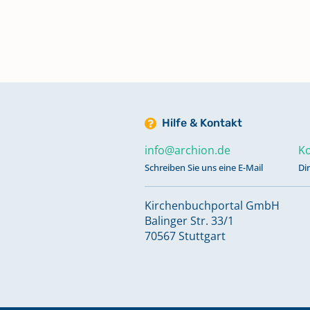
1820; Bestattungen 1799 - 1820
Keine verfügbaren Digitalisate
Taufen 1821 - 1874; Trauungen 18
1874; Bestattungen 1821 - 1874
Keine verfügbaren Digitalisate
Hilfe & Kontakt
info@archion.de
Ko
Taufen 1847 - 1887; Trauungen 1
Schreiben Sie uns eine E-Mail
Di
1887; Bestattungen 1847 - 1888
Kirchenbuchportal GmbH
Taufen 1888 - 1909
Balinger Str. 33/1
70567 Stuttgart
Taufen 1910 - 2023
Trauungen 1888 - 1948