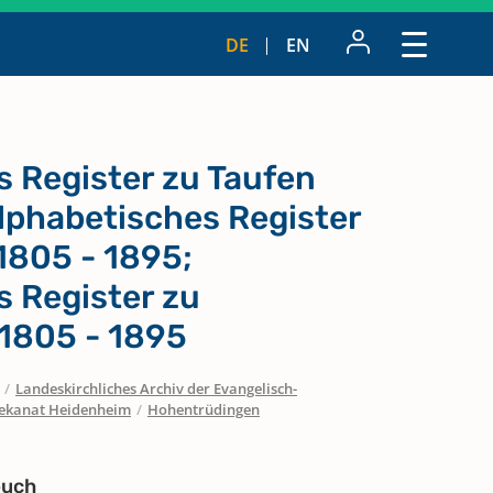
DE
EN
 Register zu Taufen
lphabetisches Register
1805 - 1895;
s Register zu
1805 - 1895
/
Landeskirchliches Archiv der Evangelisch-
ekanat Heidenheim
/
Hohentrüdingen
buch