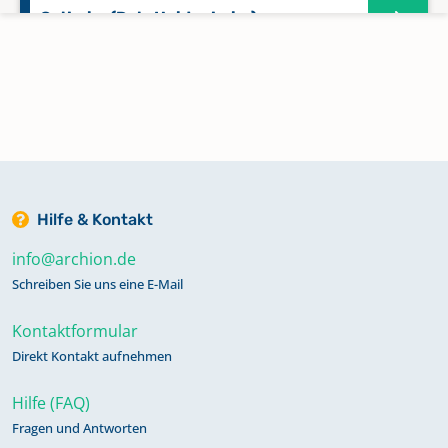
Ostheim (Dek. Heidenheim)
Polsingen
Sammenheim
Sausenhofen
Hilfe & Kontakt
info@archion.de
Trendel
Schreiben Sie uns eine E-Mail
Kontaktformular
Ursheim
Direkt Kontakt aufnehmen
Hilfe (FAQ)
Westheim (Dek. Heidenheim)
Fragen und Antworten