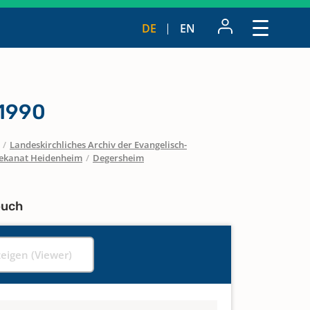
DE
EN
 1990
/
Landeskirchliches Archiv der Evangelisch-
ekanat Heidenheim
/
Degersheim
buch
zeigen (Viewer)