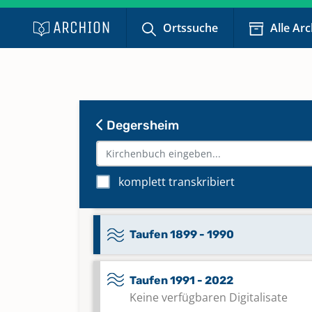
Trauungen 1592 - 1633, 1643 - 16
1651 - 1708; Bestattungen 1592 -
Ortssuche
Alle Ar
1635, 1642 - 1708; Abendmahl 16
1716
Taufen 1708 - 1770
Degersheim
Taufen 1771 - 1821
komplett transkribiert
Taufen 1822 - 1898
Taufen 1899 - 1990
Taufen 1991 - 2022
Keine verfügbaren Digitalisate