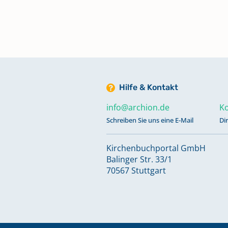
Kircheneintritte 2010 - 2016;
Kirchenaustritte 2010 - 2016
Keine verfügbaren Digitalisate
Konfirmationen 1831 - 1951
Hilfe & Kontakt
info@archion.de
Ko
Konfirmationen 1952 - 2009
Schreiben Sie uns eine E-Mail
Di
Keine verfügbaren Digitalisate
Kirchenbuchportal GmbH
Balinger Str. 33/1
Konfirmationen 2010 - 2016
70567 Stuttgart
Keine verfügbaren Digitalisate
Taufen 1666 - 1748, 1753 - 1771;
Trauungen 1666 - 1750, 1753 - 177