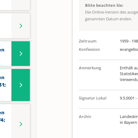
Bitte beachten Sie:
Die Online-Version des ausg
genannten Datum enden.
Zeitraum
1959 - 19
Konfession
evangelis
en
Anmerkung
Enthält a
Statistik
en
Verwendun
31;
Signatur Lokal
9.5.0001 -
en
Archiv
Landeskir
74;
in Bayern