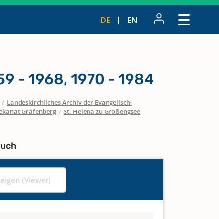
DE
EN
9 - 1968, 1970 - 1984
/
Landeskirchliches Archiv der Evangelisch-
ekanat Gräfenberg
/
St. Helena zu Großengsee
buch
zeigen (Viewer)