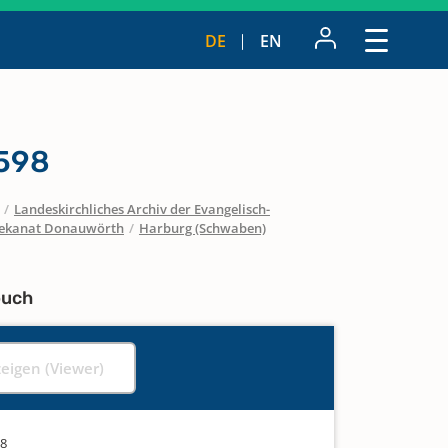
DE
EN
1598
/
Landeskirchliches Archiv der Evangelisch-
ekanat Donauwörth
/
Harburg (Schwaben)
buch
zeigen (Viewer)
98