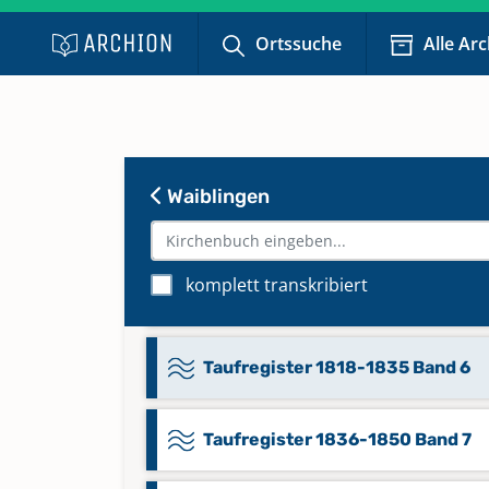
Ortssuche
Alle Ar
Sonstiges 9999-0000 Band 9
Taufregister 1774-1797 Band 3
Waiblingen
Taufregister 1797-1808 Band 4
komplett transkribiert
Taufregister 1808-1817 Band 5
Taufregister 1818-1835 Band 6
Taufregister 1836-1850 Band 7