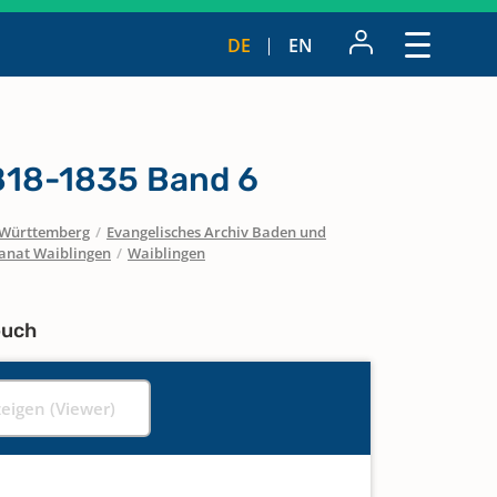
DE
EN
1818-1835 Band 6
Württemberg
/
Evangelisches Archiv Baden und
anat Waiblingen
/
Waiblingen
buch
zeigen (Viewer)