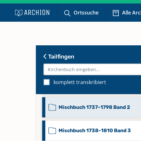
Familienregister 9999-0000 Ban
Ortssuche
Alle Ar
Familienregister 9999-0000 Ba
Konfirmandenregister 1778-186
Tailfingen
Band 12
komplett transkribiert
Mischbuch 1639-1739 Band 1
Mischbuch 1737-1798 Band 2
Mischbuch 1738-1810 Band 3