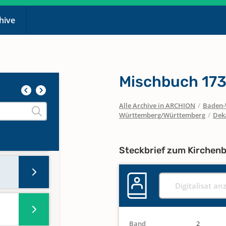
d 17
chive
nd 20
Mischbuch 173
9
Alle Archive in ARCHION
/
Baden-
Württemberg/Württemberg
/
Dek
Steckbrief zum Kirchen
Digitalisat an
Band
2