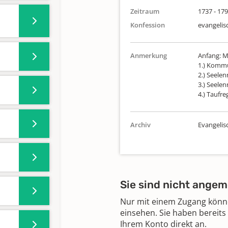
Zeitraum
1737 - 17
Konfession
evangelis
Anmerkung
Anfang: M
1.) Kommu
2.) Seelen
3.) Seelen
4.) Taufre
Archiv
Evangeli
Sie sind nicht angem
Nur mit einem Zugang können
einsehen. Sie haben bereits
Ihrem Konto direkt an.