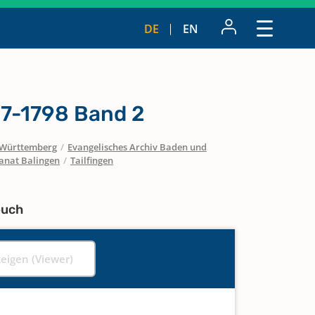
DE
EN
7-1798 Band 2
Württemberg
/
Evangelisches Archiv Baden und
anat Balingen
/
Tailfingen
buch
zeigen (Viewer)