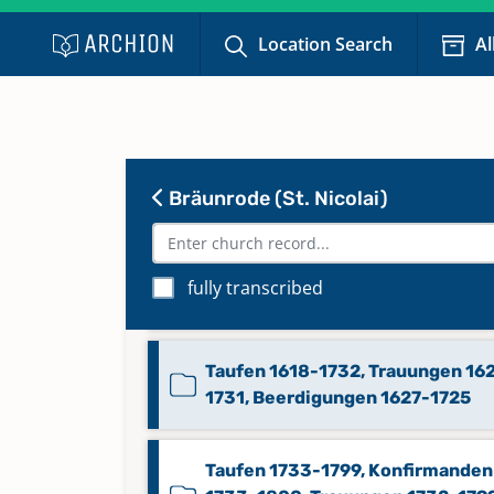
Alphabetisches Verzeichnis
Location Search
Al
Taufregister
Keine verfügbaren Digitalisate
Beerdigungen 1815-1845
Bräunrode (St. Nicolai)
Beerdigungen 1846-1904
fully transcribed
Beerdigungen 1905-1954
Taufen 1618-1732, Trauungen 16
1731, Beerdigungen 1627-1725
Taufen 1733-1799, Konfirmanden