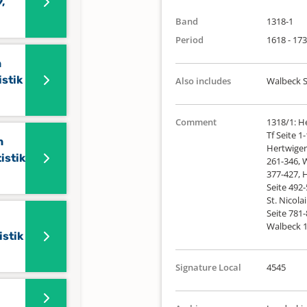
,
Band
1318-1
Period
1618 - 17
n
stik
Also includes
Walbeck S
Comment
1318/1: H
Tf Seite 1
n
Hertwiger
istik
261-346, W
377-427, 
Seite 492
St. Nicola
Seite 781-
Walbeck 1
stik
Signature Local
4545