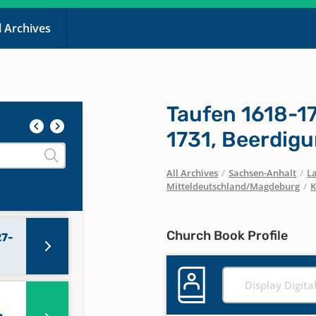
l Archives
Taufen 1618-1
1731, Beerdig
All Archives
/
Sachsen-Anhalt
/
La
Mitteldeutschland/Magdeburg
/
K
Church Book Profile
27-
Display Digita