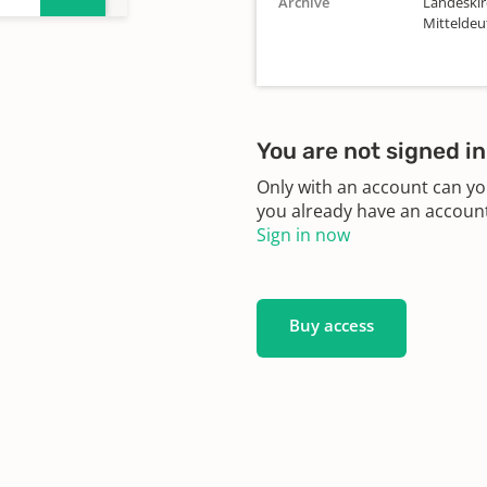
Archive
Landeskir
Mittelde
n,
You are not signed in
Only with an account can yo
you already have an account?
Sign in now
Buy access
809
810