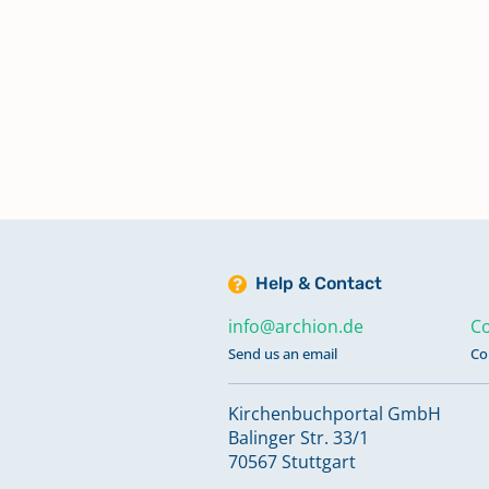
Zivilstandsregister Aufgebote 1
Zivilstandsregister Aufgebote 1
Zivilstandsregister Aufgebote 1
Zivilstandsregister Geburten,
Beerdigungen, Aufgebote, Trau
Help & Contact
1808
info@archion.de
Co
Send us an email
Co
Zivilstandsregister Geburten,
Beerdigungen, Trauungen 1809
Kirchenbuchportal GmbH
Balinger Str. 33/1
70567 Stuttgart
Zivilstandsregister Geburten,