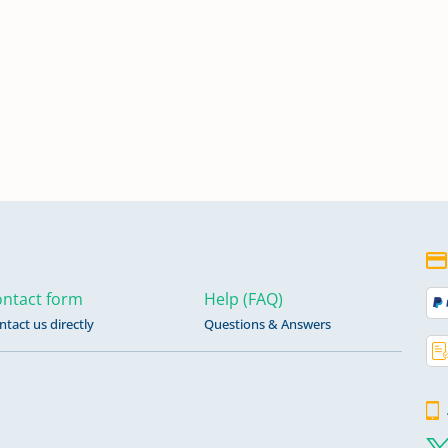
811
812
812
ungen
ntact form
Help (FAQ)
ntact us directly
Questions & Answers