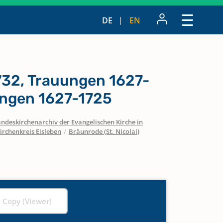
DE
EN
732, Trauungen 1627-
ungen 1627-1725
ndeskirchenarchiv der Evangelischen Kirche in
irchenkreis Eisleben
/
Bräunrode (St. Nicolai)
l Copy (Viewer)