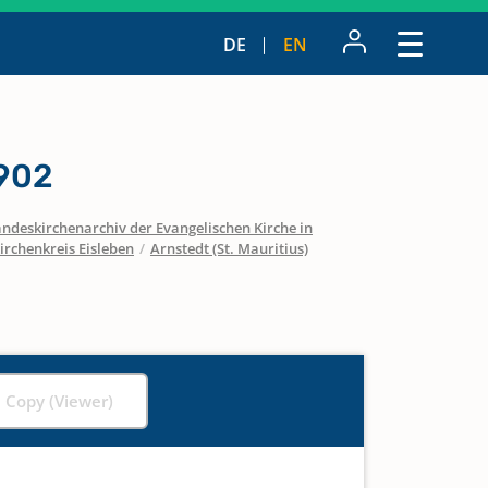
DE
EN
1902
ndeskirchenarchiv der Evangelischen Kirche in
irchenkreis Eisleben
/
Arnstedt (St. Mauritius)
l Copy (Viewer)