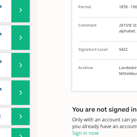
n
Period
1878 - 19
Comment
2615/8: St
alphabet. 
n
Signature Local
5422
n
Archive
Landeskir
Mittelde
n
You are not signed in
2
Only with an account can yo
you already have an account?
Sign in now