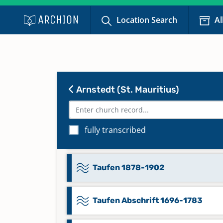
Location Search
Al
Taufen 1815-1835
Taufen 1836-1856
Arnstedt (St. Mauritius)
Taufen 1857-1877
Taufen 1864-1868, Beerdigunge
fully transcribed
1862-1863, 1868
Taufen 1878-1902
Taufen Abschrift 1696-1783