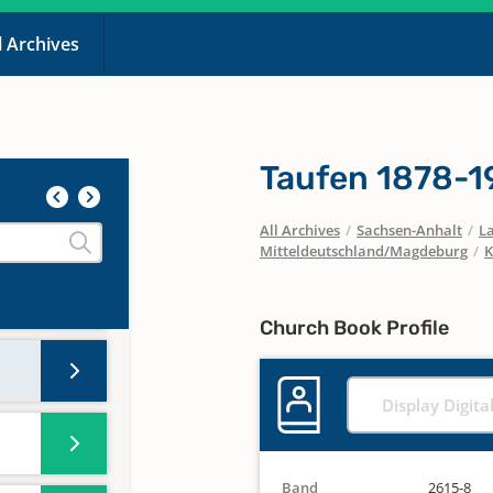
l Archives
Taufen 1878-
All Archives
/
Sachsen-Anhalt
/
La
Mitteldeutschland/Magdeburg
/
K
n
Church Book Profile
Display Digita
Band
2615-8