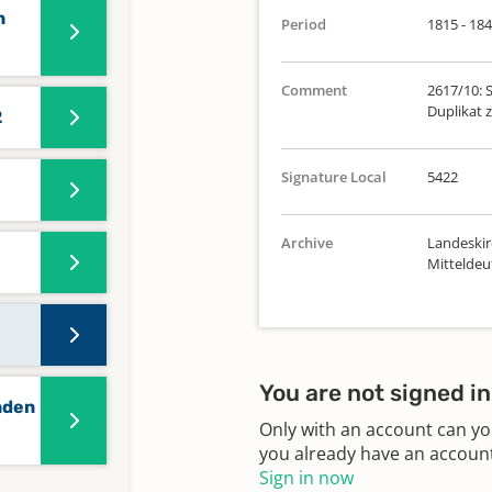
n
Period
1815 - 18
Comment
2617/10: S
Duplikat z
2
Signature Local
5422
Archive
Landeskir
Mittelde
You are not signed in
nden
Only with an account can yo
you already have an account?
Sign in now