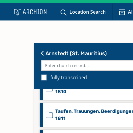
Location Search
Al
Taufen 1878-1902
Taufen Abschrift 1696-1783
Arnstedt (St. Mauritius)
Taufen, Trauungen, Beerdigunge
1809
fully transcribed
Taufen, Trauungen, Beerdigunge
1810
Taufen, Trauungen, Beerdigunge
1811