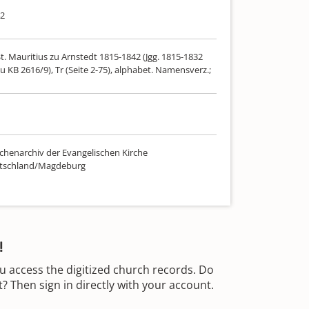
42
t. Mauritius zu Arnstedt 1815-1842 (Jgg. 1815-1832
u KB 2616/9), Tr (Seite 2-75), alphabet. Namensverz.;
chenarchiv der Evangelischen Kirche
utschland/Magdeburg
!
u access the digitized church records. Do
 Then sign in directly with your account.