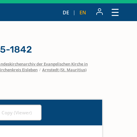
DE
EN
15-1842
ndeskirchenarchiv der Evangelischen Kirche in
irchenkreis Eisleben
/
Arnstedt (St. Mauritius)
l Copy (Viewer)