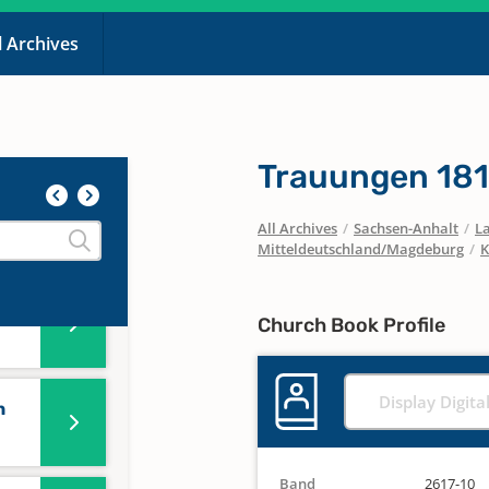
l Archives
Trauungen 18
n
All Archives
/
Sachsen-Anhalt
/
La
Mitteldeutschland/Magdeburg
/
K
n
Church Book Profile
Display Digita
n
Band
2617-10