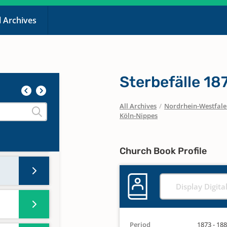
l Archives
Sterbefälle 1
All Archives
/
Nordrhein-Westfal
Köln-Nippes
Church Book Profile
Display Digita
Period
1873 - 18