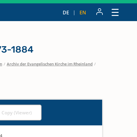
DE
EN
873-1884
en
/
Archiv der Evangelischen Kirche im Rheinland
/
l Copy (Viewer)
84