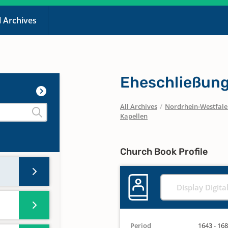
l Archives
Eheschließun
All Archives
/
Nordrhein-Westfal
Kapellen
Church Book Profile
Display Digita
Period
1643 - 16