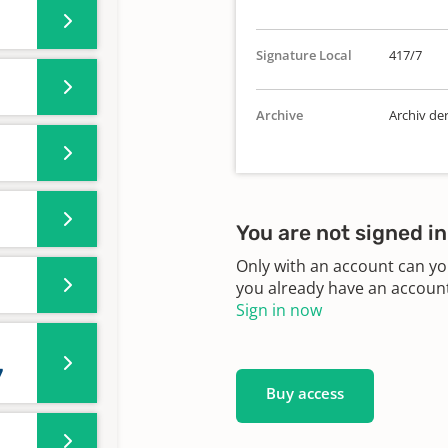
Signature Local
417/7
Archive
Archiv de
You are not signed in
Only with an account can yo
you already have an account?
Sign in now
7
Buy access