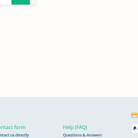
54-
ntact form
Help (FAQ)
ntact us directly
Questions & Answers