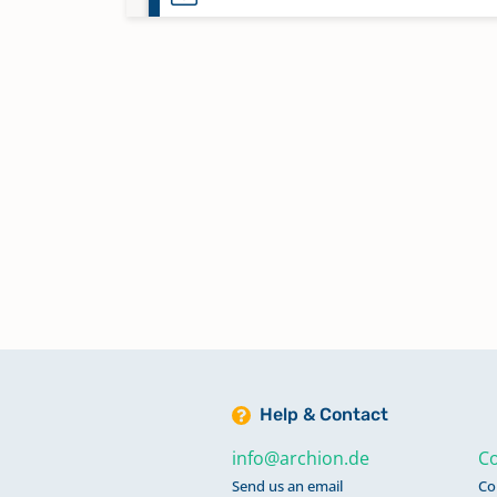
Sterbefälle 1840-1857
Sterbefälle 1858-1929
Keine verfügbaren Digitalisate
Taufen 1643-1786
Taufen 1757-1767, Sterbefälle 17
1765
Taufen 1787-1739
Help & Contact
info@archion.de
Co
Taufen 1787-1807
Send us an email
Co