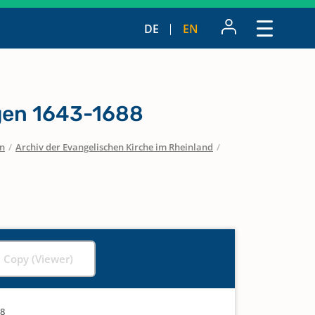
DE
EN
gen 1643-1688
en
/
Archiv der Evangelischen Kirche im Rheinland
/
l Copy (Viewer)
88