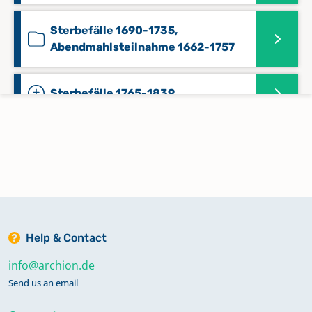
Sterbefälle 1690-1735,
Abendmahlsteilnahme 1662-1757
Sterbefälle 1765-1839
Sterbefälle 1840-1857
Sterbefälle 1858-1929
Keine verfügbaren Digitalisate
Help & Contact
Taufen 1643-1786
info@archion.de
Send us an email
Taufen 1757-1767, Sterbefälle 1754-
1765