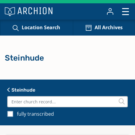
Location Search
All Archives
Steinhude
Steinhude
fully transcribed