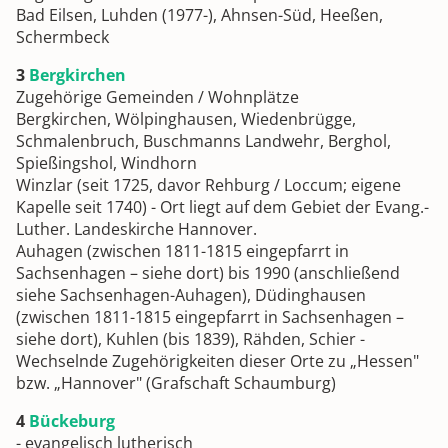
Bad Eilsen, Luhden (1977-), Ahnsen-Süd, Heeßen,
Schermbeck
3
Bergkirchen
Zugehörige Gemeinden / Wohnplätze
Bergkirchen, Wölpinghausen, Wiedenbrügge,
Schmalenbruch, Buschmanns Landwehr, Berghol,
Spießingshol, Windhorn
Winzlar (seit 1725, davor Rehburg / Loccum; eigene
Kapelle seit 1740) - Ort liegt auf dem Gebiet der Evang.-
Luther. Landeskirche Hannover.
Auhagen (zwischen 1811-1815 eingepfarrt in
Sachsenhagen – siehe dort) bis 1990 (anschließend
siehe Sachsenhagen-Auhagen), Düdinghausen
(zwischen 1811-1815 eingepfarrt in Sachsenhagen –
siehe dort), Kuhlen (bis 1839), Rähden, Schier -
Wechselnde Zugehörigkeiten dieser Orte zu „Hessen"
bzw. „Hannover" (Grafschaft Schaumburg)
4
Bückeburg
- evangelisch lutherisch