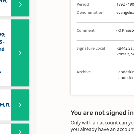
 B,
Period
1892 - 19
Denomination
evangelis
;
Comment
(K) Kniest
99;
3-
Signature Local
KB442 Salz
nd
Vorsalz, 
,
Archive
Landeskir
Landeskir
M, R,
You are not signed in
Only with an account can yo
you already have an account?