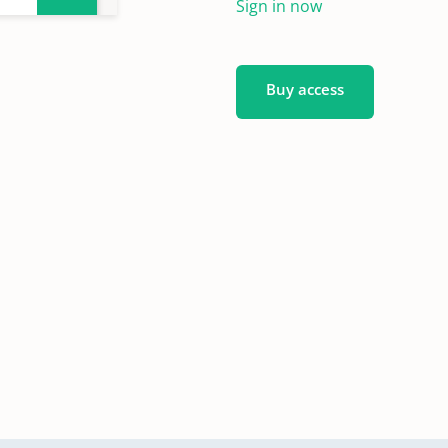
Sign in now
ngen
en
Buy access
gen