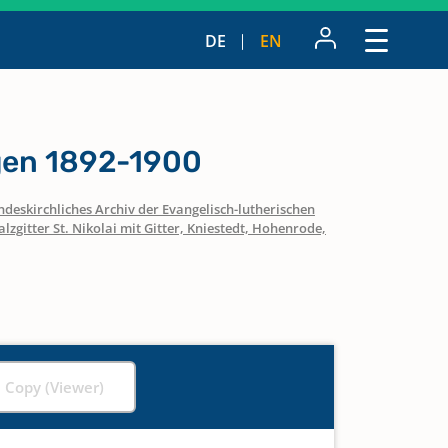
DE
EN
gen 1892-1900
ndeskirchliches Archiv der Evangelisch-lutherischen
alzgitter St. Nikolai mit Gitter, Kniestedt, Hohenrode,
l Copy (Viewer)