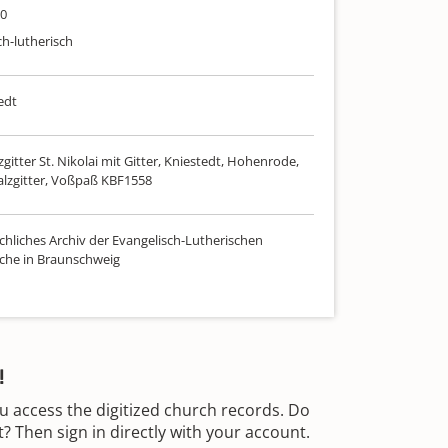
00
ch-lutherisch
edt
gitter St. Nikolai mit Gitter, Kniestedt, Hohenrode,
Salzgitter, Voßpaß KBF1558
chliches Archiv der Evangelisch-Lutherischen
che in Braunschweig
!
u access the digitized church records. Do
 Then sign in directly with your account.