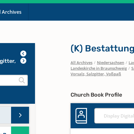
Z
l Archives
53-
(K) Bestattun
gitter,
All Archives
/
Niedersachsen
/
La
-H,
Landeskirche in Braunschweig
/
S
Vorsalz, Salzgitter, Voßpaß
Church Book Profile
Display Digita