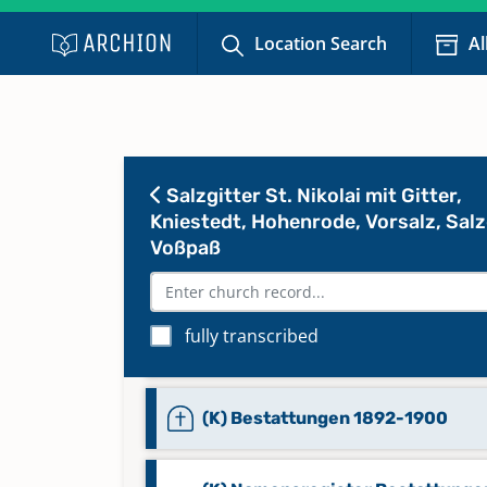
Trauungen, Bestattungen A-P, R-
1653-1770
Location Search
Al
(G, K) Namensregister Taufen,
Trauungen, Bestattungen B-Z 16
1770
Salzgitter St. Nikolai mit Gitter,
Kniestedt, Hohenrode, Vorsalz, Salz
(K) Bestattungen 1812-1841,
Voßpaß
Namensregister Bestattungen A
O-P, R, Z 1803-1841
fully transcribed
(K) Bestattungen 1870-1892
(K) Bestattungen 1892-1900