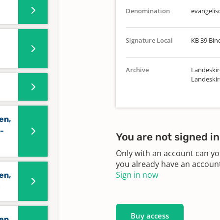
Denomination
evangelis
Signature Local
KB 39 Bin
Archive
Landeskir
Landeskir
en,
-
You are not signed in
Only with an account can yo
you already have an account?
Sign in now
en,
0
Buy access
en,