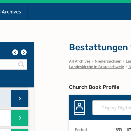
l Archives
Bestattungen
84
All Archives
/
Niedersachsen
/
La
Landeskirche in Braunschweig
/
B
Church Book Profile
Display Digita
Period
1853 - 18