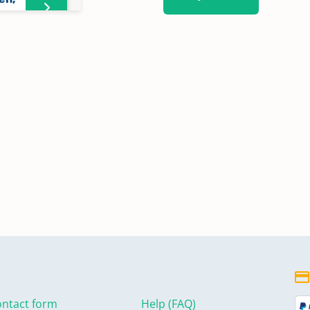
6,
,
800-
ntact form
Help (FAQ)