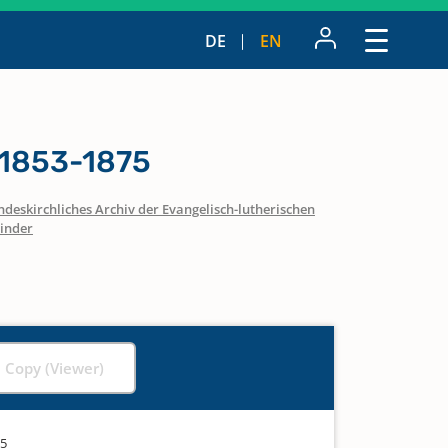
DE
EN
 1853-1875
ndeskirchliches Archiv der Evangelisch-lutherischen
inder
l Copy (Viewer)
75