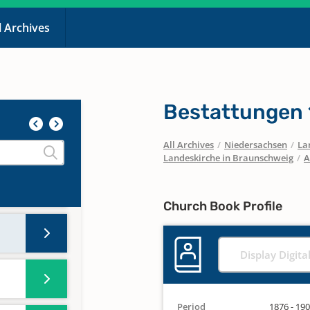
l Archives
Bestattungen
All Archives
/
Niedersachsen
/
La
Landeskirche in Braunschweig
/
A
Church Book Profile
Display Digita
Period
1876 - 19