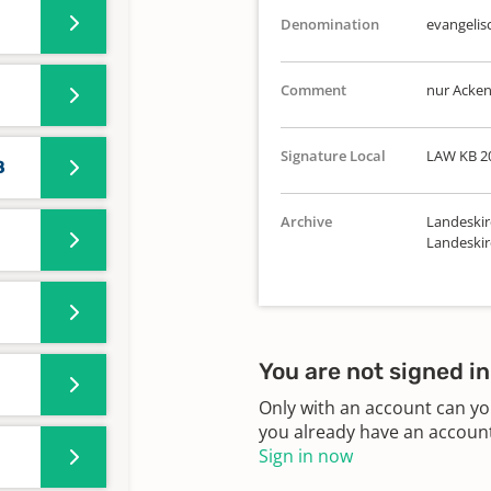
Denomination
evangelis
Comment
nur Acke
Signature Local
LAW KB 2
8
Archive
Landeskir
Landeskir
You are not signed in
Only with an account can yo
you already have an account?
Sign in now