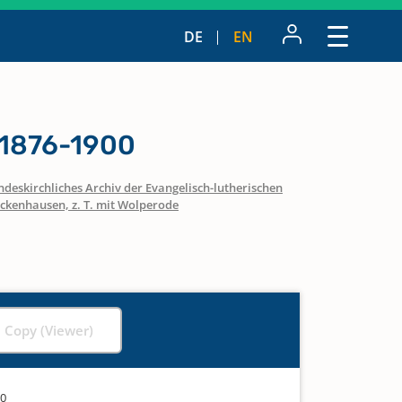
DE
EN
 1876-1900
ndeskirchliches Archiv der Evangelisch-lutherischen
ckenhausen, z. T. mit Wolperode
l Copy (Viewer)
00