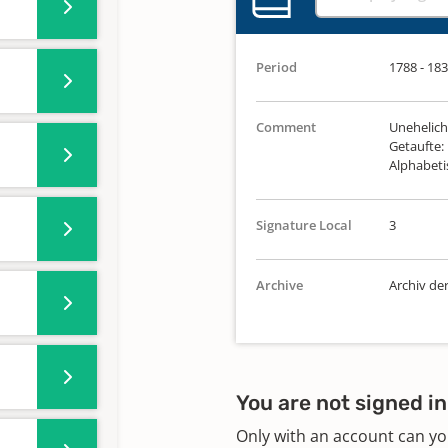
Period
1788 - 18
Comment
Unehelich
Getaufte:
Alphabeti
Signature Local
3
Archive
Archiv de
You are not signed in
Only with an account can yo