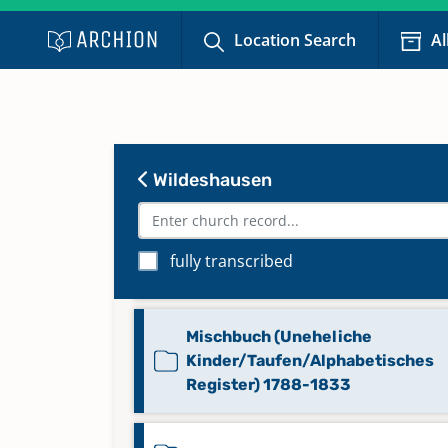
Location Search
Al
Mischbuch
(Chronik/Trauungen/Konfirmier
Kinder) 1699-1751
Mischbuch (Trauungen/Konfirmi
Wildeshausen
1751-1806
Mischbuch (Uneheliche
fully transcribed
Kinder/Taufen) 1726-1787
Mischbuch (Uneheliche
Kinder/Taufen/Alphabetisches
Register) 1788-1833