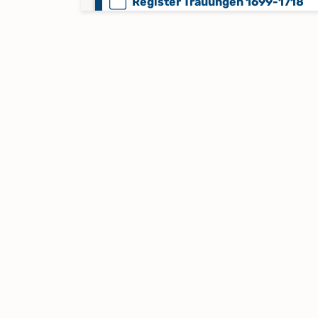
Register Trauungen 1699-1718
Register Trauungen 1700-1750
Register Trauungen 1751-1931
Register Trauungen 1806-1834
Register Trauungen 1834-1872
Register Trauungen 1931-1940
Taufen 1834-1861