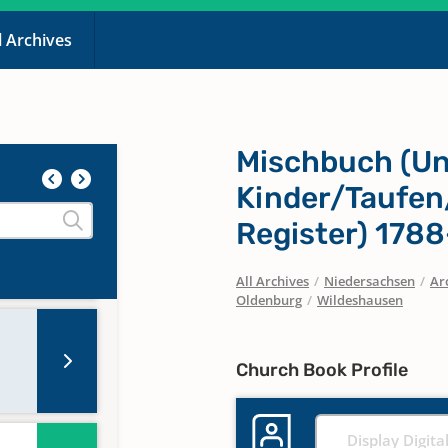
l Archives
te/Taufen/Beerdigte/Uneheliche
Mischbuch (Un
erte)
Kinder/Taufen
Register) 178
All Archives
/
Niedersachsen
/
Ar
Oldenburg
/
Wildeshausen
Church Book Profile
Display Digita