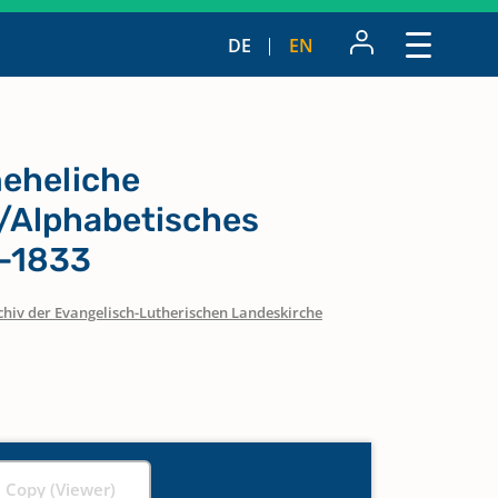
DE
EN
eheliche
/Alphabetisches
8-1833
chiv der Evangelisch-Lutherischen Landeskirche
l Copy (Viewer)