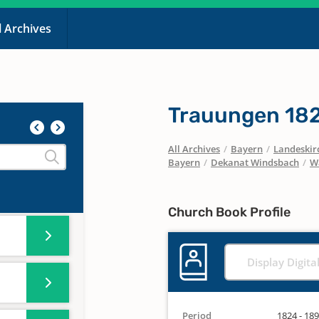
l Archives
Trauungen 182
All Archives
/
Bayern
/
Landeskirc
Bayern
/
Dekanat Windsbach
/
W
Church Book Profile
Display Digita
Period
1824 - 18