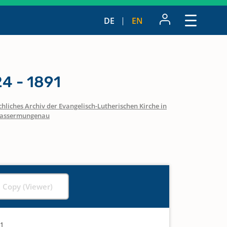
DE
EN
4 - 1891
hliches Archiv der Evangelisch-Lutherischen Kirche in
assermungenau
l Copy (Viewer)
91