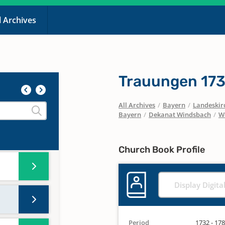
l Archives
Trauungen 173
All Archives
/
Bayern
/
Landeskirc
Bayern
/
Dekanat Windsbach
/
W
Church Book Profile
Display Digita
Period
1732 - 17