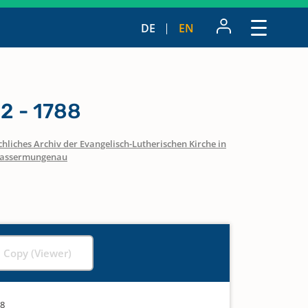
DE
EN
2 - 1788
hliches Archiv der Evangelisch-Lutherischen Kirche in
assermungenau
l Copy (Viewer)
88