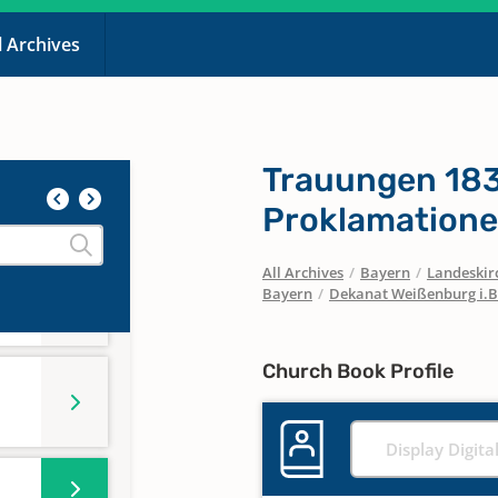
l Archives
Trauungen 183
Proklamatione
All Archives
/
Bayern
/
Landeskirc
Bayern
/
Dekanat Weißenburg i.B
Church Book Profile
Display Digita