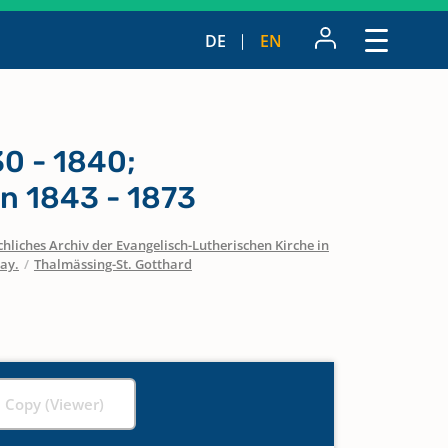
DE
EN
0 - 1840;
n 1843 - 1873
hliches Archiv der Evangelisch-Lutherischen Kirche in
ay.
/
Thalmässing-St. Gotthard
l Copy (Viewer)